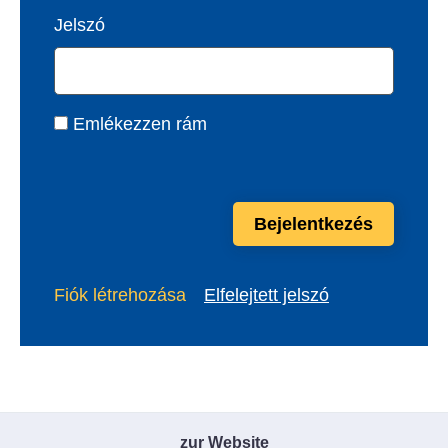
Jelszó
Emlékezzen rám
Bejelentkezés
Fiók létrehozása
Elfelejtett jelszó
zur Website