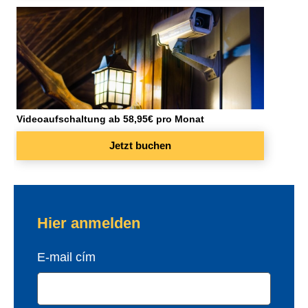
Videoaufschaltung ab 58,95€ pro Monat
Jetzt buchen
Bejelentkezés
Bejelentkezés
E-mail cím