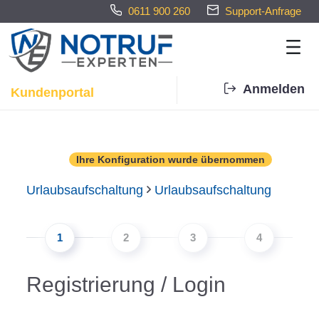
0611 900 260
Support-Anfrage
Anmelden
Kundenportal
Neue Aufschaltung buchen - No
Ihre Konfiguration wurde übernommen
Urlaubsaufschaltung
Urlaubsaufschaltung
1
2
3
4
Registrierung / Login