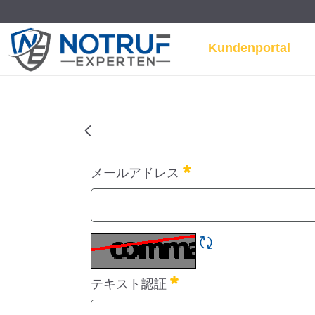
Kundenportal
Home - Notrufexperten
パスワード再発行
メールアドレス
必須
CAPTCHAの更新
テキスト認証
必須