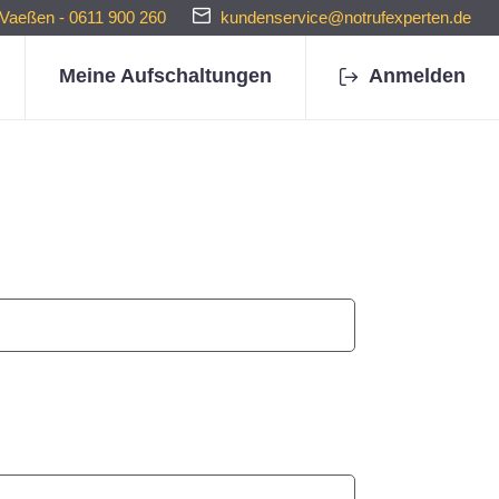
 Vaeßen - 0611 900 260
kundenservice@notrufexperten.de
Meine Aufschaltungen
Anmelden