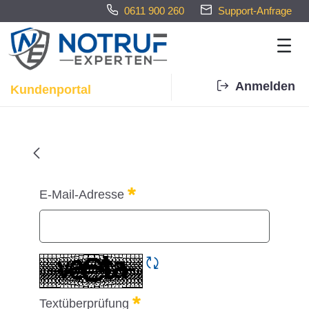
0611 900 260
Support-Anfrage
Anmelden
Kundenportal
Home - Notrufexperten
Kennwort vergessen
E-Mail-Adresse
Erforderlich
CAPTCHA neu laden
Textüberprüfung