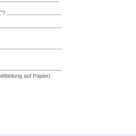
m (*) __________________
_____________________
_____________________
_____________________
Mitteilung auf Papier)