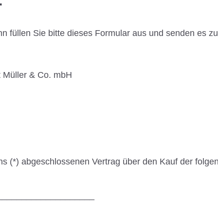
r
n füllen Sie bitte dieses Formular aus und senden es zu
t Müller & Co. mbH
/uns (*) abgeschlossenen Vertrag über den Kauf der folge
____________________
____________________