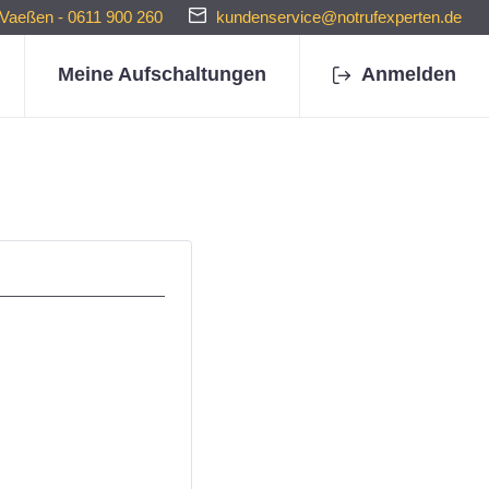
 Vaeßen - 0611 900 260
kundenservice@notrufexperten.de
Meine Aufschaltungen
Anmelden