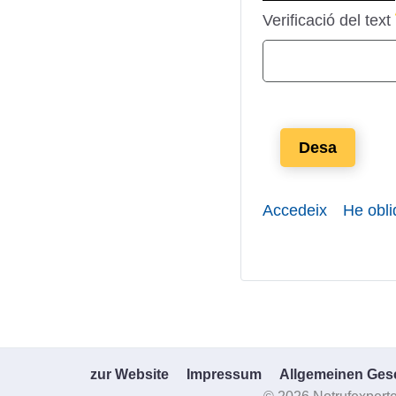
Verificació del text
Desa
Accedeix
He obli
zur Website
Impressum
Allgemeinen Ges